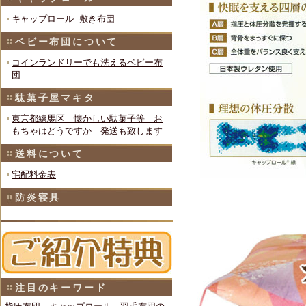
キャップロール 敷き布団
ベビー布団について
コインランドリーでも洗えるベビー布
団
駄菓子屋マキタ
東京都練馬区 懐かしい駄菓子等 お
もちゃはどうですか 発送も致します
送料について
宅配料金表
防炎寝具
注目のキーワード