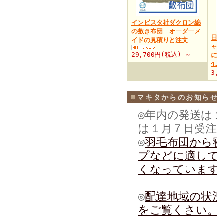
インビスタ社ダクロン綿
の敷き布団 オーダーメ
日
イドの見積りと注文
ャ
29,700円(税込) ～
4
3
マキタからのお知ら
◎年内の発送は
は１月７日受
◎
羽毛布団から
プなどに適し
くなっていま
◎
配達地域の状
をご覧くさい