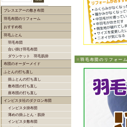
ブレスエアーの敷き布団
羽毛布団のリフォーム
おすすめ枕
羽毛ふとん
羽毛布団
合い掛け羽毛布団
ダウンケット 羽毛肌掛
羽毛布団のリフォー
布団のオーダーメイド
ふとんの打ち直し
掛ふとんの打ち直し
敷布団の打ち直し
座布団の打ち直し
インビスタ社のダクロン布団
インビスタ掛布団
薄めの掛ふとん・肌掛
インビスタ敷布団