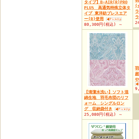
羽
タイプ】B-AIR(R)PRO
(
PLUS 高通気特殊立体タ
ラ
イプ 東洋紡ブレスエア
ラ
ー(R)使用
2
80,300円(税込) ～
超
や
9
【清潔水洗い】ソフト混
綿生地 羽毛布団のリフ
ォーム シングルロン
グ 収納袋付き
25,080円(税込) ～