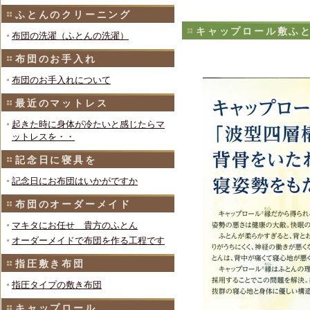
ふとんのクリーニング
キャップロール敷ふ
布団の洗濯（ふとんの洗濯）
布団のお手入れ
布団のお手入れについて
最近のマットレス
起きた時に身体が冷たいと感じたらマ
ットレスを・・
記念日に寝具を
記念日にお布団はいかがですか
布団のオーダーメイド
マキタにお任せ 貴方のふとん
オーダーメイドで布団を作る工程です
指圧敷き布団
指圧タイプの敷き布団
キャップロール