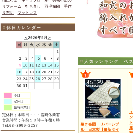
指圧布団
キャップロール
羽毛布団の
リフォーム
打ち直し
羽毛布団
手作
り布団
マットレス
休日カレンダー
＜
2026年8月
＞
日
月
火
水
木
金
土
1
2
3
4
5
6
7
8
人気ランキング ベス
9
10
11
12
13
14
15
16
17
18
19
20
21
22
23
24
25
26
27
28
29
30
31
今日
定休日
臨時休業日
＜
定休日；水曜日・・・臨時休業有
ン
営業時間；午前１０時～午後６時
ト
敷き布団 リバーシブ
TEL03-3999-2257
厚
ル 日本製【最新タイ