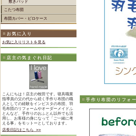
敷きパッド
こたつ布団
布団カバー・ピロケース
お気に入り
お気に入りリストを見る
店主の気まぐれ日記
こんにちは！店主の牧田です。寝具職業
指導員の父の代から続く手作り布団の職
手作り布団のリフォ
人としての経験をインビスタの布団、羽
毛布団のリフォームやオーダーメイドふ
とんなど、手作りのおふとん以外でも活
用し、お客様の身になって「ご一緒に考
える事」をモットーとしております。
店長日記はこちら >>