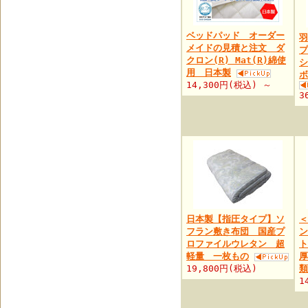
ベッドパッド オーダー
メイドの見積と注文 ダ
プ
クロン(R) Mat(R)綿使
シ
用 日本製
ボ
14,300円(税込) ～
3
日本製【指圧タイプ】ソ
＜
フラン敷き布団 国産プ
ン
ロファイルウレタン 超
ト
軽量 一枚もの
厚
19,800円(税込)
類
1