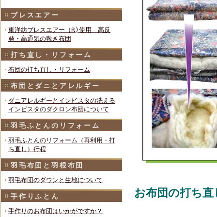
ブレスエアー
東洋紡ブレスエアー（R)使用 高反
発・高通気の敷き布団
打ち直し・リフォーム
布団の打ち直し・リフォーム
布団とダニとアレルギー
ダニアレルギーとインビスタの洗える
インビスタのダクロン布団について
羽毛ふとんのリフォーム
羽毛ふとんのリフォーム（再利用・打
ち直し）行程
羽毛布団と羽根布団
羽毛布団のダウンと生地について
お布団の打ち直
手作りふとん
手作りのお布団はいかがですか？