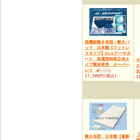
高機能敷き布団・敷きパ
ッド 日本製【マットレ
スタイプ】ASエアーサポ
ート 高通気特殊立体タ
キ
イプ素材使用 オーバー
え
レイ
生
27,500円(税込)
1
【
敷き布団 日本製【最新