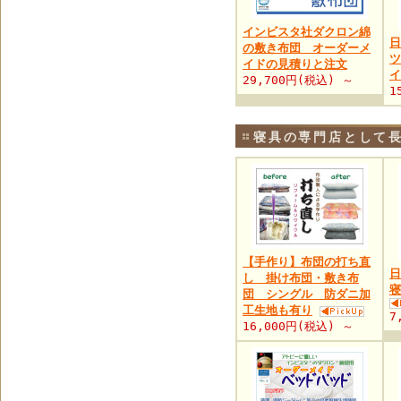
インビスタ社ダクロン綿
日
の敷き布団 オーダーメ
ツ
イドの見積りと注文
イ
29,700円(税込) ～
1
寝具の専門店として
【手作り】布団の打ち直
日
し 掛け布団・敷き布
寝
団 シングル 防ダニ加
工生地も有り
7
16,000円(税込) ～