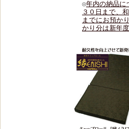
◎
年内の納品に
３０日まで、
までにお預か
かり分は新年