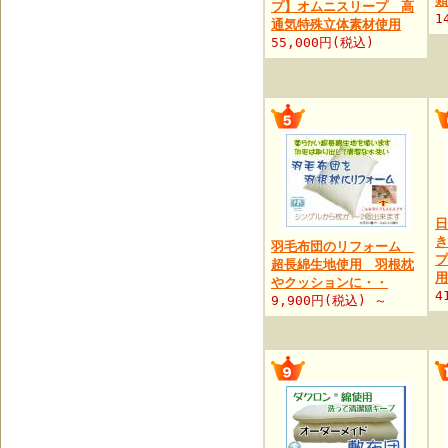
類
プ】オムニスリープ 高
1
通気特殊立体素材使用
55,000円(税込)
日
き
羽毛布団のリフォーム
プ
超長綿生地使用 羽根枕
用
やクッションに・・
4
9,900円(税込) ～