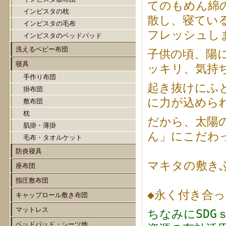
てのもめん綿
インビスタの枕
散し、寝てい
インビスタの毛布
フレッシュし
インビスタのベッドパッド
洗えるベビー布団
子供の頃、陽
寝具
ッキリ、気持
手作り布団
起き抜けにふ
掛布団
に力が込めら
敷布団
枕
だから、太陽
肌掛・薄掛
ん」にこだわ
毛布・タオルケット
防炎寝具
マキタの敷き
座布団
指圧敷布団
◆永く付き合っ
キャップロール敷き布団
マットレス
ちなみにSDG
ベッドパッド・シーツ他