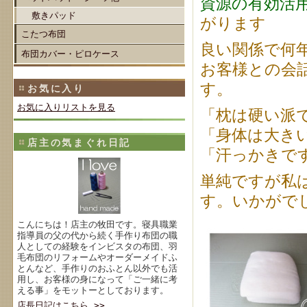
資源の有効活
敷きパッド
がります
こたつ布団
良い関係で何
布団カバー・ピロケース
お客様との会
す。
お気に入り
お気に入りリストを見る
「枕は硬い派
「身体は大き
店主の気まぐれ日記
「汗っかきで
単純ですが私
す。いかがで
こんにちは！店主の牧田です。寝具職業
指導員の父の代から続く手作り布団の職
人としての経験をインビスタの布団、羽
毛布団のリフォームやオーダーメイドふ
とんなど、手作りのおふとん以外でも活
用し、お客様の身になって「ご一緒に考
える事」をモットーとしております。
店長日記はこちら >>