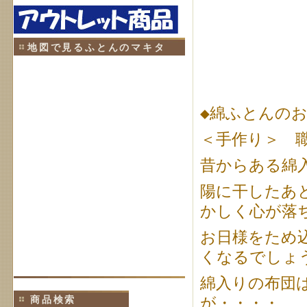
地図で見るふとんのマキタ
◆綿ふとんの
＜手作り＞ 
昔からある綿
陽に干したあ
かしく心が落
お日様をため
くなるでしょ
綿入りの布団
商品検索
が・・・・