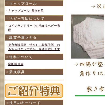
キャップロール
キャップロール 敷き布団
ベビー布団について
コインランドリーでも洗えるベビー布
団
駄菓子屋マキタ
東京都練馬区 懐かしい駄菓子等 お
もちゃはどうですか 発送も致します
送料について
宅配料金表
防炎寝具
注目のキーワード