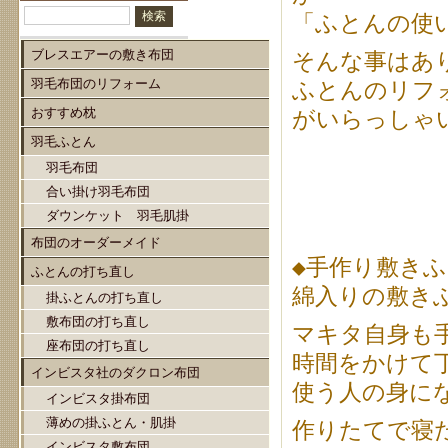
「ふとんの使
ブレスエアーの敷き布団
そんな事はあ
羽毛布団のリフォーム
ふとんのリフ
おすすめ枕
がいらっしゃ
羽毛ふとん
羽毛布団
合い掛け羽毛布団
ダウンケット 羽毛肌掛
布団のオーダーメイド
◆手作り敷き
ふとんの打ち直し
綿入りの敷き
掛ふとんの打ち直し
敷布団の打ち直し
マキタ自身も
座布団の打ち直し
時間をかけて
インビスタ社のダクロン布団
使う人の身に
インビスタ掛布団
薄めの掛ふとん・肌掛
作りたてで寝
インビスタ敷布団