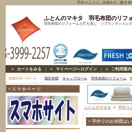
手作りふとん,木綿わた,敷き布
ふとんのマキタ 羽毛布団のリフ
羽毛布団のリフォームと打ち直し ソフランマットレス キ
カートをみる
｜
マイページへログイン
｜
ご利用案内
注目のキーワード
指圧布団
キャップロール
羽毛布団のリフォーム
スマホページ
ふとんのマキタ
>
手作り
手作りのお布団はい