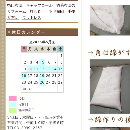
指圧布団
キャップロール
羽毛布団の
リフォーム
打ち直し
羽毛布団
手作
り布団
マットレス
休日カレンダー
＜
2026年8月
＞
日
月
火
水
木
金
土
1
2
3
4
5
6
7
8
9
10
11
12
13
14
15
16
17
18
19
20
21
22
23
24
25
26
27
28
29
30
31
今日
定休日
臨時休業日
定休日；水曜日・・・臨時休業有
営業時間；午前１０時～午後６時
TEL03-3999-2257