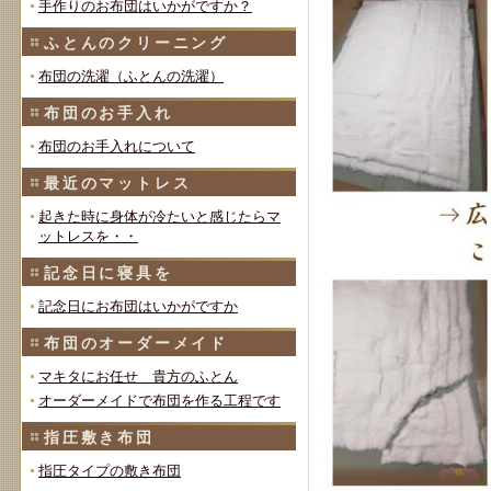
手作りのお布団はいかがですか？
ふとんのクリーニング
布団の洗濯（ふとんの洗濯）
布団のお手入れ
布団のお手入れについて
最近のマットレス
起きた時に身体が冷たいと感じたらマ
ットレスを・・
記念日に寝具を
記念日にお布団はいかがですか
布団のオーダーメイド
マキタにお任せ 貴方のふとん
オーダーメイドで布団を作る工程です
指圧敷き布団
指圧タイプの敷き布団