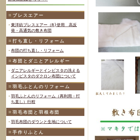
ブレスエアー
東洋紡ブレスエアー（R)使用 高反
発・高通気の敷き布団
打ち直し・リフォーム
布団の打ち直し・リフォーム
布団とダニとアレルギー
ダニアレルギーとインビスタの洗える
インビスタのダクロン布団について
羽毛ふとんのリフォーム
羽毛ふとんのリフォーム（再利用・打
ち直し）行程
羽毛布団と羽根布団
羽毛布団のダウンと生地について
手作りふとん