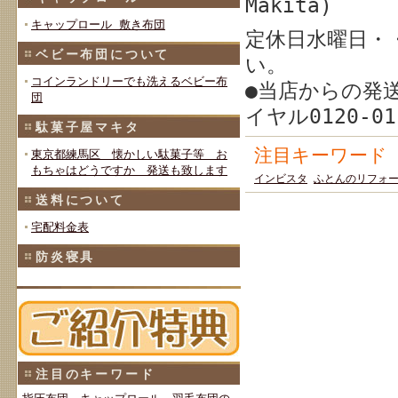
Makita)
キャップロール 敷き布団
定休日水曜日・
ベビー布団について
い。
コインランドリーでも洗えるベビー布
●当店からの発
団
イヤル0120-0
駄菓子屋マキタ
注目キーワード
東京都練馬区 懐かしい駄菓子等 お
もちゃはどうですか 発送も致します
インビスタ
ふとんのリフォ
送料について
宅配料金表
防炎寝具
注目のキーワード