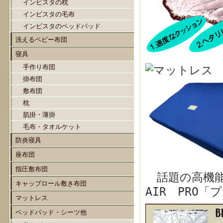
インビスタの枕
インビスタの毛布
インビスタのベッドパッド
洗えるベビー布団
寝具
手作り布団
掛布団
敷布団
枕
肌掛・薄掛
毛布・タオルケット
防炎寝具
座布団
指圧敷布団
話題の高機能生
キャップロール敷き布団
AIR PRO
マットレス
ベッドパッド・シーツ他