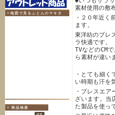
◆いつもサラサ
素材使用の敷
地図で見るふとんのマキタ
・２０年近く
ます。
東洋紡のブレ
ラ快適です。
TVなどのCM
ら素材が違い
・とても細く
い時期も汗を
・ブレスエア
ざいます。当
た製品を使っ
商品検索