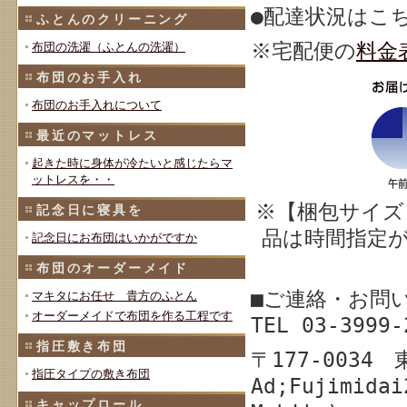
●配達状況はこ
ふとんのクリーニング
※宅配
便の
料金
布団の洗濯（ふとんの洗濯）
布団のお手入れ
布団のお手入れについて
最近のマットレス
起きた時に身体が冷たいと感じたらマ
ットレスを・・
※【梱包サイズ
記念日に寝具を
品は時間指定
記念日にお布団はいかがですか
布団のオーダーメイド
■ご連絡・お問
マキタにお任せ 貴方のふとん
オーダーメイドで布団を作る工程です
TEL 03-39
指圧敷き布団
〒177-003
指圧タイプの敷き布団
Ad;Fujimidai
キャップロール