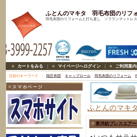
ふとんのマキタ 羽毛布団のリフ
羽毛布団のリフォームと打ち直し ソフランマットレス キ
カートをみる
｜
マイページへログイン
｜
ご利用案内
注目のキーワード
指圧布団
キャップロール
羽毛布団のリフォーム
スマホページ
ふとんのマキ
東洋紡ブレスエアー