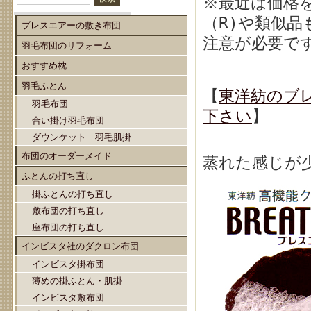
※最近は価格
（R)や類似
ブレスエアーの敷き布団
注意が必要で
羽毛布団のリフォーム
おすすめ枕
羽毛ふとん
【
東洋紡のブ
羽毛布団
下さい
】
合い掛け羽毛布団
ダウンケット 羽毛肌掛
布団のオーダーメイド
蒸れた感じが
ふとんの打ち直し
掛ふとんの打ち直し
敷布団の打ち直し
座布団の打ち直し
インビスタ社のダクロン布団
インビスタ掛布団
薄めの掛ふとん・肌掛
インビスタ敷布団