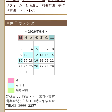
指圧布団
キャップロール
羽毛布団の
リフォーム
打ち直し
羽毛布団
手作
り布団
マットレス
休日カレンダー
＜
2026年8月
＞
日
月
火
水
木
金
土
1
2
3
4
5
6
7
8
9
10
11
12
13
14
15
16
17
18
19
20
21
22
23
24
25
26
27
28
29
30
31
今日
定休日
臨時休業日
定休日；水曜日・・・臨時休業有
営業時間；午前１０時～午後６時
TEL03-3999-2257