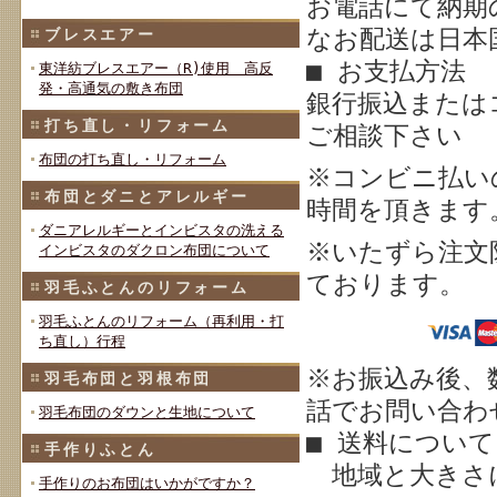
お電話にて納期
なお配送は日本
ブレスエアー
■ お支払方法
東洋紡ブレスエアー（R)使用 高反
発・高通気の敷き布団
銀行振込または
打ち直し・リフォーム
ご相談下さい
布団の打ち直し・リフォーム
※
コンビニ払い
布団とダニとアレルギー
時間を頂きます
ダニアレルギーとインビスタの洗える
※いたずら注文
インビスタのダクロン布団について
ております。
羽毛ふとんのリフォーム
羽毛ふとんのリフォーム（再利用・打
ち直し）行程
※お振込み後、
羽毛布団と羽根布団
話でお問い合わせ
羽毛布団のダウンと生地について
■ 送料について
手作りふとん
地域と大きさ
手作りのお布団はいかがですか？