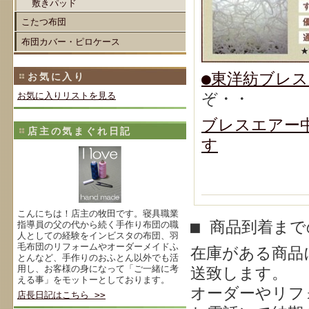
敷きパッド
こたつ布団
布団カバー・ピロケース
●東洋紡ブレス
お気に入り
ぞ・・
お気に入りリストを見る
ブレスエアー
店主の気まぐれ日記
す
こんにちは！店主の牧田です。寝具職業
■ 商品到着ま
指導員の父の代から続く手作り布団の職
人としての経験をインビスタの布団、羽
毛布団のリフォームやオーダーメイドふ
在庫がある商品
とんなど、手作りのおふとん以外でも活
用し、お客様の身になって「ご一緒に考
送致します。
える事」をモットーとしております。
オーダーやリフ
店長日記はこちら >>