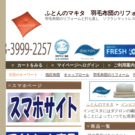
ふとんのマキタ 羽毛布団のリフ
羽毛布団のリフォームと打ち直し ソフランマットレス キ
カートをみる
｜
マイページへログイン
｜
ご利用案内
注目のキーワード
指圧布団
キャップロール
羽毛布団のリフォーム
スマホページ
ふとんのマキタ
>
インビ
インビスタにはダクロンの繊
ることによっていつでも清潔
商品一覧