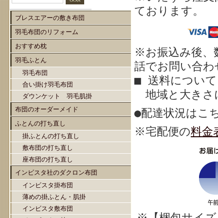
ております。
ブレスエアーの敷き布団
羽毛布団のリフォーム
おすすめ枕
※お振込み後、
羽毛ふとん
話でお問い合わせ
羽毛布団
■ 送料について
合い掛け羽毛布団
地域と大きさ
ダウンケット 羽毛肌掛
布団のオーダーメイド
●配達状況はこ
ふとんの打ち直し
※宅配
便の
料金
掛ふとんの打ち直し
敷布団の打ち直し
座布団の打ち直し
インビスタ社のダクロン布団
インビスタ掛布団
薄めの掛ふとん・肌掛
インビスタ敷布団
※【梱包サイズ