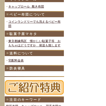
キャップロール 敷き布団
ベビー布団について
コインランドリーでも洗えるベビー布
団
駄菓子屋マキタ
東京都練馬区 懐かしい駄菓子等 お
もちゃはどうですか 発送も致します
送料について
宅配料金表
防炎寝具
注目のキーワード