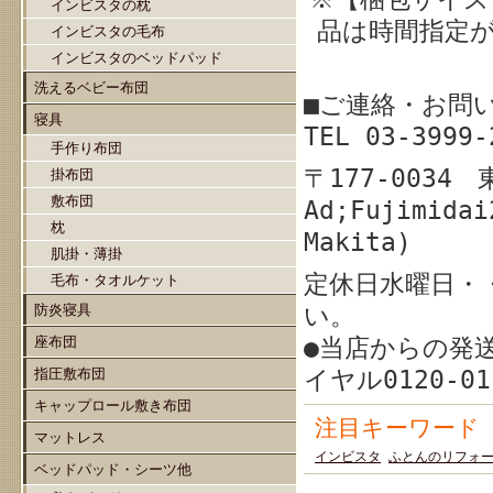
インビスタの枕
品は時間指定
インビスタの毛布
インビスタのベッドパッド
洗えるベビー布団
■ご連絡・お問
寝具
TEL 03-39
手作り布団
〒177-003
掛布団
敷布団
Ad;Fujimidai
枕
Makita)
肌掛・薄掛
定休日水曜日・
毛布・タオルケット
防炎寝具
い。
座布団
●当店からの発
指圧敷布団
イヤル0120-0
キャップロール敷き布団
注目キーワード
マットレス
インビスタ
ふとんのリフォ
ベッドパッド・シーツ他