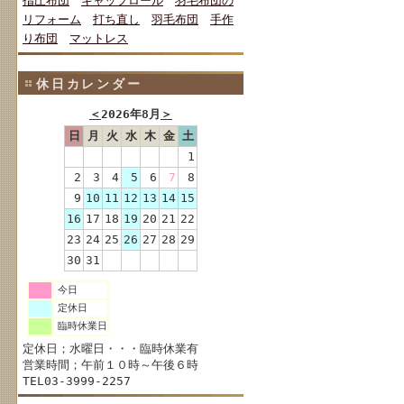
指圧布団
キャップロール
羽毛布団の
リフォーム
打ち直し
羽毛布団
手作
り布団
マットレス
休日カレンダー
＜
2026年8月
＞
日
月
火
水
木
金
土
1
2
3
4
5
6
7
8
9
10
11
12
13
14
15
16
17
18
19
20
21
22
23
24
25
26
27
28
29
30
31
今日
定休日
臨時休業日
定休日；水曜日・・・臨時休業有
営業時間；午前１０時～午後６時
TEL03-3999-2257