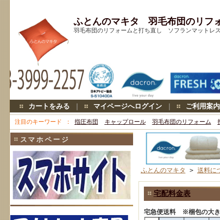
ふとんのマキタ 羽毛布団のリフ
羽毛布団のリフォームと打ち直し ソフランマットレス キ
カートをみる
｜
マイページへログイン
｜
ご利用案内
注目のキーワード
指圧布団
キャップロール
羽毛布団のリフォーム
スマホページ
ふとんのマキタ
>
送料に
宅配料金表
宅急便送料 ※梱包の大