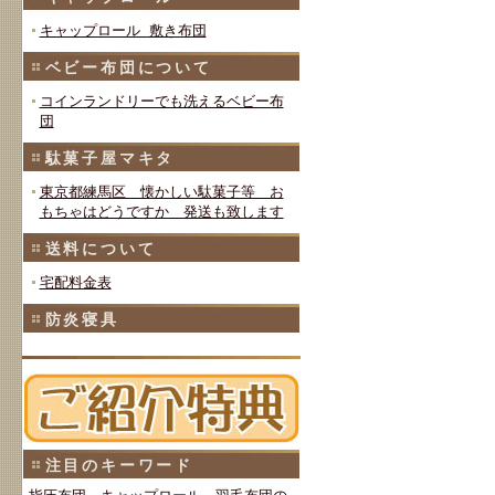
キャップロール 敷き布団
ベビー布団について
コインランドリーでも洗えるベビー布
団
駄菓子屋マキタ
東京都練馬区 懐かしい駄菓子等 お
もちゃはどうですか 発送も致します
送料について
宅配料金表
防炎寝具
注目のキーワード