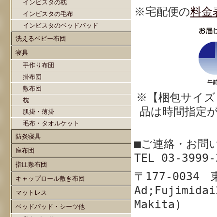
インビスタの枕
※宅配
便の
料金
インビスタの毛布
インビスタのベッドパッド
洗えるベビー布団
寝具
手作り布団
掛布団
敷布団
※【梱包サイズ
枕
品は時間指定
肌掛・薄掛
毛布・タオルケット
防炎寝具
■ご連絡・お問
座布団
TEL 03-39
指圧敷布団
〒177-003
キャップロール敷き布団
Ad;Fujimidai
マットレス
Makita)
ベッドパッド・シーツ他