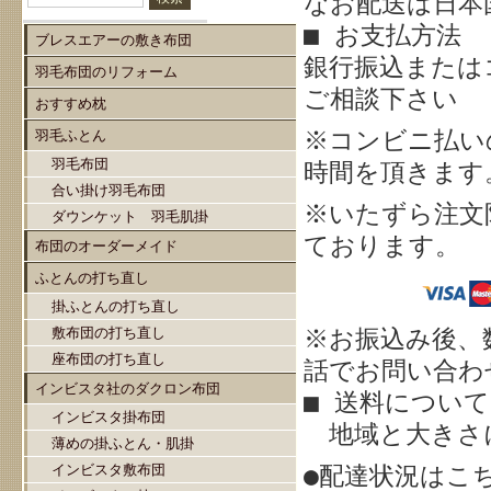
なお配送は日本
■ お支払方法
ブレスエアーの敷き布団
銀行振込または
羽毛布団のリフォーム
ご相談下さい
おすすめ枕
※
コンビニ払い
羽毛ふとん
羽毛布団
時間を頂きます
合い掛け羽毛布団
※いたずら注文
ダウンケット 羽毛肌掛
ております。
布団のオーダーメイド
ふとんの打ち直し
掛ふとんの打ち直し
敷布団の打ち直し
※お振込み後、
座布団の打ち直し
話でお問い合わせ
インビスタ社のダクロン布団
■ 送料について
インビスタ掛布団
地域と大きさ
薄めの掛ふとん・肌掛
インビスタ敷布団
●配達状況はこ