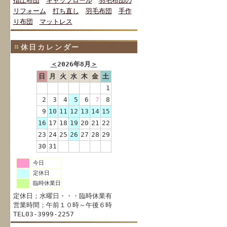
指圧布団
キャップロール
羽毛布団の
リフォーム
打ち直し
羽毛布団
手作
り布団
マットレス
休日カレンダー
＜
2026年8月
＞
日
月
火
水
木
金
土
1
2
3
4
5
6
7
8
9
10
11
12
13
14
15
16
17
18
19
20
21
22
23
24
25
26
27
28
29
30
31
今日
定休日
臨時休業日
定休日；水曜日・・・臨時休業有
営業時間；午前１０時～午後６時
TEL03-3999-2257