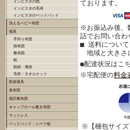
インビスタの枕
ております。
インビスタの毛布
インビスタのベッドパッド
洗えるベビー布団
※お振込み後、
寝具
話でお問い合わせ
手作り布団
■ 送料について
掛布団
地域と大きさ
敷布団
枕
●配達状況はこ
肌掛・薄掛
※宅配
便の
料金
毛布・タオルケット
防炎寝具
座布団
指圧敷布団
キャップロール敷き布団
マットレス
ベッドパッド・シーツ他
※【梱包サイズ