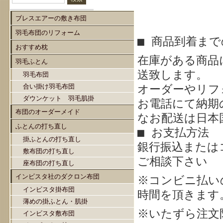
ブレスエアーの敷き布団
羽毛布団のリフォーム
■ 商品到着ま
おすすめ枕
在庫がある商品
羽毛ふとん
送致します。
羽毛布団
合い掛け羽毛布団
オーダーやリフ
ダウンケット 羽毛肌掛
お電話にて納期
布団のオーダーメイド
なお配送は日本
ふとんの打ち直し
■ お支払方法
掛ふとんの打ち直し
銀行振込または
敷布団の打ち直し
ご相談下さい
座布団の打ち直し
インビスタ社のダクロン布団
※
コンビニ払い
インビスタ掛布団
時間を頂きます
薄めの掛ふとん・肌掛
※いたずら注文
インビスタ敷布団