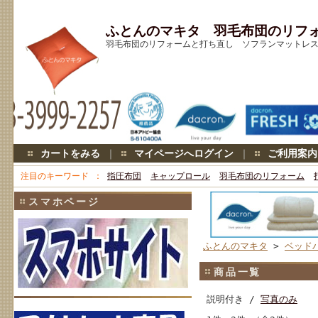
ふとんのマキタ 羽毛布団のリフ
羽毛布団のリフォームと打ち直し ソフランマットレス キ
カートをみる
｜
マイページへログイン
｜
ご利用案内
注目のキーワード
指圧布団
キャップロール
羽毛布団のリフォーム
スマホページ
ふとんのマキタ
>
ベッド
商品一覧
説明付き /
写真のみ