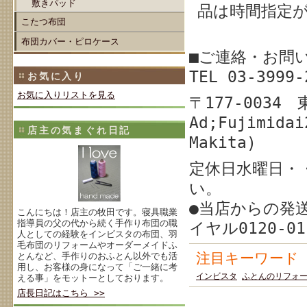
敷きパッド
品は時間指定
こたつ布団
布団カバー・ピロケース
■ご連絡・お問
TEL 03-39
お気に入り
お気に入りリストを見る
〒177-003
Ad;Fujimidai
店主の気まぐれ日記
Makita)
定休日水曜日・
い。
●当店からの発
こんにちは！店主の牧田です。寝具職業
指導員の父の代から続く手作り布団の職
イヤル0120-0
人としての経験をインビスタの布団、羽
毛布団のリフォームやオーダーメイドふ
注目キーワード
とんなど、手作りのおふとん以外でも活
用し、お客様の身になって「ご一緒に考
インビスタ
ふとんのリフォ
える事」をモットーとしております。
店長日記はこちら >>