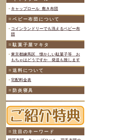
キャップロール 敷き布団
ベビー布団について
コインランドリーでも洗えるベビー布
団
駄菓子屋マキタ
東京都練馬区 懐かしい駄菓子等 お
もちゃはどうですか 発送も致します
送料について
宅配料金表
防炎寝具
注目のキーワード