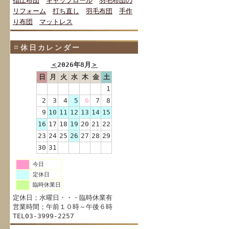
指圧布団
キャップロール
羽毛布団の
リフォーム
打ち直し
羽毛布団
手作
り布団
マットレス
休日カレンダー
＜
2026年8月
＞
日
月
火
水
木
金
土
1
2
3
4
5
6
7
8
9
10
11
12
13
14
15
16
17
18
19
20
21
22
23
24
25
26
27
28
29
30
31
今日
定休日
臨時休業日
定休日；水曜日・・・臨時休業有
営業時間；午前１０時～午後６時
TEL03-3999-2257