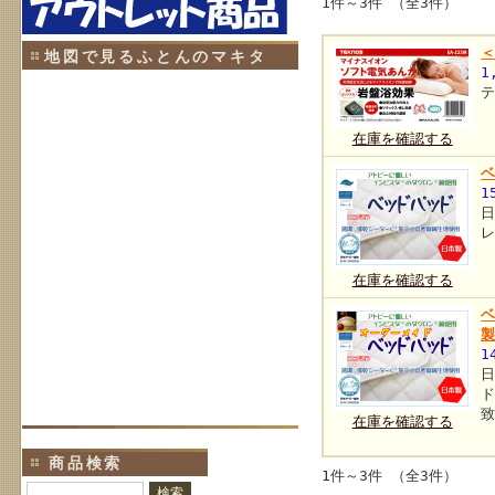
1件～3件 （全3件）
地図で見るふとんのマキタ
1
在庫を確認する
ベ
1
日
在庫を確認する
ベ
1
日
在庫を確認する
商品検索
1件～3件 （全3件）