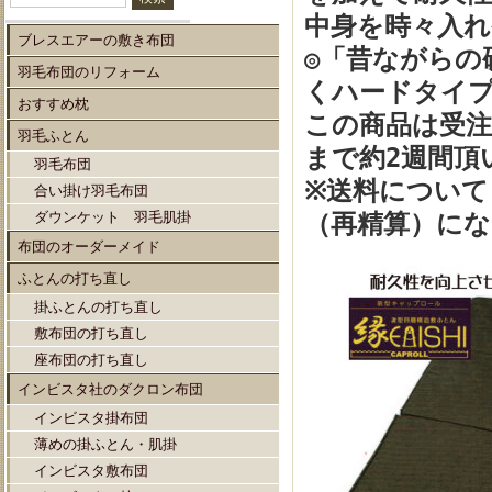
中身を時々入
ブレスエアーの敷き布団
◎「昔ながらの
羽毛布団のリフォーム
くハードタイ
おすすめ枕
この商品は受
羽毛ふとん
まで約2週間頂
羽毛布団
※送料について；
合い掛け羽毛布団
ダウンケット 羽毛肌掛
（再精算）にな
布団のオーダーメイド
ふとんの打ち直し
掛ふとんの打ち直し
敷布団の打ち直し
座布団の打ち直し
インビスタ社のダクロン布団
インビスタ掛布団
薄めの掛ふとん・肌掛
インビスタ敷布団