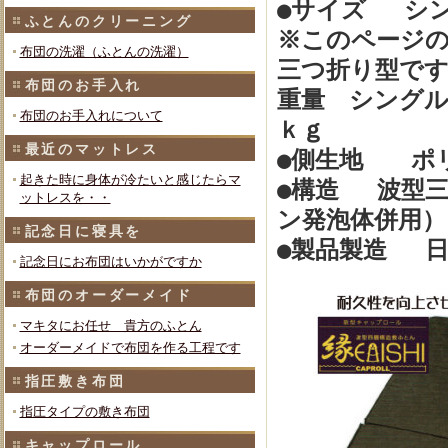
●サイズ シ
ふとんのクリーニング
※このページ
布団の洗濯（ふとんの洗濯）
三つ折り型です
布団のお手入れ
重量 シングル7
布団のお手入れについて
ｋｇ
最近のマットレス
●側生地 ポリ
起きた時に身体が冷たいと感じたらマ
●構造 波型
ットレスを・・
ン発泡体併用）
記念日に寝具を
●製品製造 日
記念日にお布団はいかがですか
布団のオーダーメイド
マキタにお任せ 貴方のふとん
オーダーメイドで布団を作る工程です
指圧敷き布団
指圧タイプの敷き布団
キャップロール