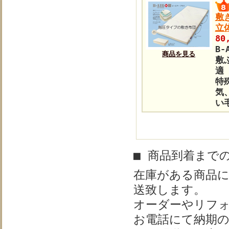
敷
立
80
B
商品を見る
敷
適
特
気
い
■ 商品到着まで
在庫がある商品
送致します。
オーダーやリフ
お電話にて納期