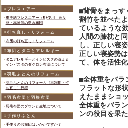
ブレスエアー
■背骨をまっす
東洋紡ブレスエアー（R)使用 高反
割竹を並べたよ
発・高通気の敷き布団
ているような
打ち直し・リフォーム
人間の膝枕と
布団の打ち直し・リフォーム
し、正しい寝
布団とダニとアレルギー
正しい寝姿勢は
ダニアレルギーとインビスタの洗える
て、体を活性化
インビスタのダクロン布団について
羽毛ふとんのリフォーム
■全体重をバラ
羽毛ふとんのリフォーム（再利用・打
フラットな形
ち直し）行程
えたままショ
羽毛布団と羽根布団
全体重をバラ
羽毛布団のダウンと生地について
ンの役目を果
手作りふとん
手作りのお布団はいかがですか？