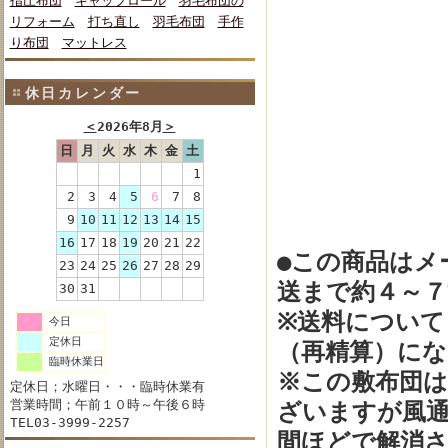
指圧布団
キャップロール
羽毛布団の
リフォーム
打ち直し
羽毛布団
手作
り布団
マットレス
休日カレンダー
＜
2026年8月
＞
日
月
火
水
木
金
土
1
2
3
4
5
6
7
8
9
10
11
12
13
14
15
16
17
18
19
20
21
22
●この商品はメ
23
24
25
26
27
28
29
送まで約４～７
30
31
※送料について；
今日
定休日
（再精算）にな
臨時休業日
※この敷布団
定休日；水曜日・・・臨時休業有
営業時間；午前１０時～午後６時
ざいますが風通
TEL03-3999-2257
間ほどで解消