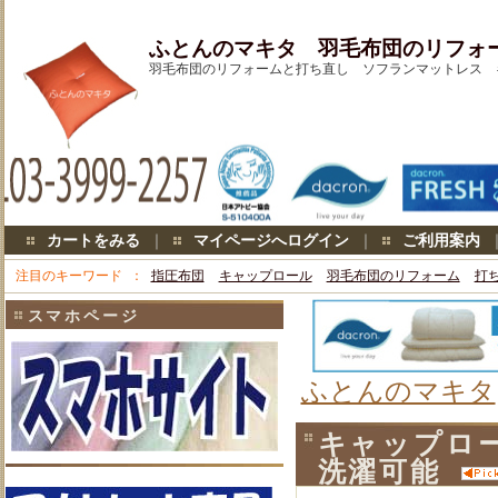
ふとんのマキタ 羽毛布団のリフォ
羽毛布団のリフォームと打ち直し ソフランマットレス キャ
カートをみる
｜
マイページへログイン
｜
ご利用案内
注目のキーワード
指圧布団
キャップロール
羽毛布団のリフォーム
打
スマホページ
ふとんのマキタ
キャップロ
洗濯可能