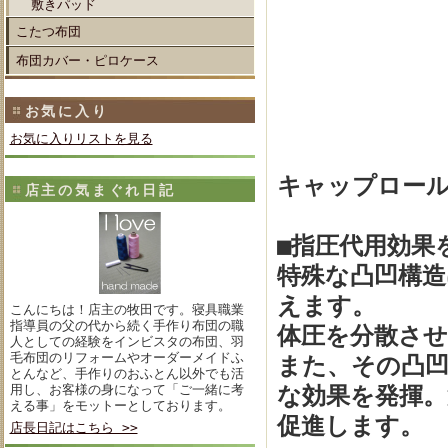
敷きパッド
こたつ布団
布団カバー・ピロケース
お気に入り
お気に入りリストを見る
キャップロー
店主の気まぐれ日記
■指圧代用効果
特殊な凸凹構造
えます。
こんにちは！店主の牧田です。寝具職業
指導員の父の代から続く手作り布団の職
体圧を分散させ
人としての経験をインビスタの布団、羽
毛布団のリフォームやオーダーメイドふ
また、その凸
とんなど、手作りのおふとん以外でも活
用し、お客様の身になって「ご一緒に考
な効果を発揮
える事」をモットーとしております。
促進します。
店長日記はこちら >>