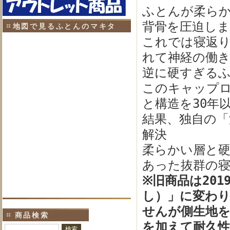
ふとんが柔ら
背骨を圧迫しま
地図で見るふとんのマキタ
これでは寝返
れて神経の働
逆に硬すぎる
このキャップ
と構造を30年
結果、独自の「
解決
柔らかい層と
あった抜群の寝
※旧商品は20
し）」に変わ
せんが側生地を
商品検索
を加えて耐久