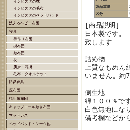
インビスタの枕
製品重量
インビスタの毛布
区分
インビスタのベッドパッド
洗えるベビー布団
[商品説明]
寝具
日本製です。
手作り布団
致します
掛布団
敷布団
詰め物
枕
上質なもめん
肌掛・薄掛
毛布・タオルケット
いません。約7
防炎寝具
座布団
側生地
指圧敷布団
綿１００％で
キャップロール敷き布団
白色無地にな
マットレス
備考欄などか
ベッドパッド・シーツ他