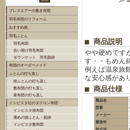
ブレスエアーの敷き布団
羽毛布団のリフォーム
おすすめ枕
羽毛ふとん
■ 商品説明
羽毛布団
合い掛け羽毛布団
やや硬めです
ダウンケット 羽毛肌掛
す・・もめん
布団のオーダーメイド
例えば温泉旅
ふとんの打ち直し
な安心感があ
掛ふとんの打ち直し
■ 商品仕様
敷布団の打ち直し
座布団の打ち直し
製品名
インビスタ社のダクロン布団
型番
インビスタ掛布団
メーカー
薄めの掛ふとん・肌掛
製造年
インビスタ敷布団
外寸法