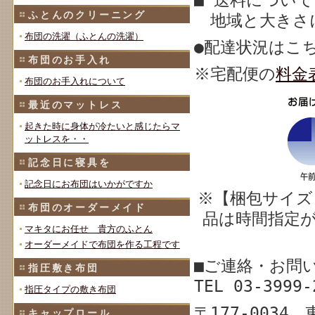
■ 送料について
ふとんのクリーニング
地域と大きさ
布団の洗濯（ふとんの洗濯）
●配達状況はこ
布団のお手入れ
※宅配
便の
料金
布団のお手入れについて
最近のマットレス
起きた時に身体が冷たいと感じたらマ
ットレスを・・
記念日に寝具を
記念日にお布団はいかがですか
※【梱包サイズ
布団のオーダーメイド
品は時間指定
マキタにお任せ 貴方のふとん
オーダーメイドで布団を作る工程です
■ご連絡・お問
指圧敷き布団
TEL 03-39
指圧タイプの敷き布団
〒177-003
キャップロール