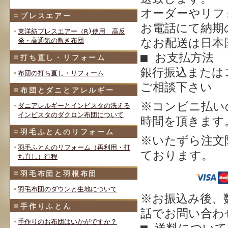
オーダーやリフ
ブレスエアー
お電話にて納期
東洋紡ブレスエアー（R)使用 高反
なお配送は日本
発・高通気の敷き布団
■ お支払方法
打ち直し・リフォーム
銀行振込または
布団の打ち直し・リフォーム
ご相談下さい
布団とダニとアレルギー
※
コンビニ払い
ダニアレルギーとインビスタの洗える
インビスタのダクロン布団について
時間を頂きます
羽毛ふとんのリフォーム
※いたずら注文
羽毛ふとんのリフォーム（再利用・打
ております。
ち直し）行程
羽毛布団と羽根布団
羽毛布団のダウンと生地について
※お振込み後、
手作りふとん
話でお問い合わせ
手作りのお布団はいかがですか？