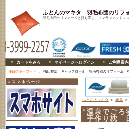
ふとんのマキタ 羽毛布団のリフ
羽毛布団のリフォームと打ち直し ソフランマットレス キ
カートをみる
｜
マイページへログイン
｜
ご利用案内
注目のキーワード
指圧布団
キャップロール
羽毛布団のリフォーム
スマホページ
ふとんのマキタ
>
寝具
温泉でごろ
手作り枕 日