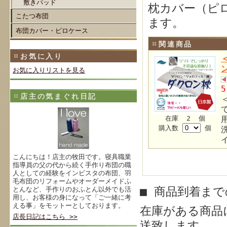
敷きパッド
枕カバー（ピ
こたつ布団
ます。
布団カバー・ピロケース
関連商品
お気に入り
お気に入りリストを見る
店主の気まぐれ日記
在庫 2 個
購入数
個
こんにちは！店主の牧田です。寝具職業
指導員の父の代から続く手作り布団の職
人としての経験をインビスタの布団、羽
毛布団のリフォームやオーダーメイドふ
■ 商品到着ま
とんなど、手作りのおふとん以外でも活
用し、お客様の身になって「ご一緒に考
える事」をモットーとしております。
在庫がある商品
店長日記はこちら >>
送致します。