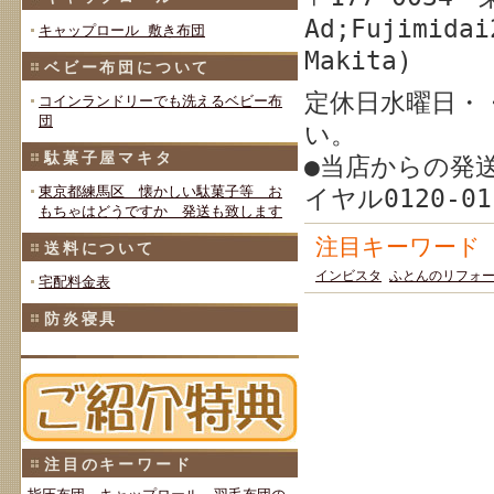
Ad;Fujimidai
キャップロール 敷き布団
Makita)
ベビー布団について
定休日水曜日・
コインランドリーでも洗えるベビー布
団
い。
駄菓子屋マキタ
●当店からの発
東京都練馬区 懐かしい駄菓子等 お
イヤル0120-0
もちゃはどうですか 発送も致します
注目キーワード
送料について
インビスタ
ふとんのリフォ
宅配料金表
防炎寝具
注目のキーワード