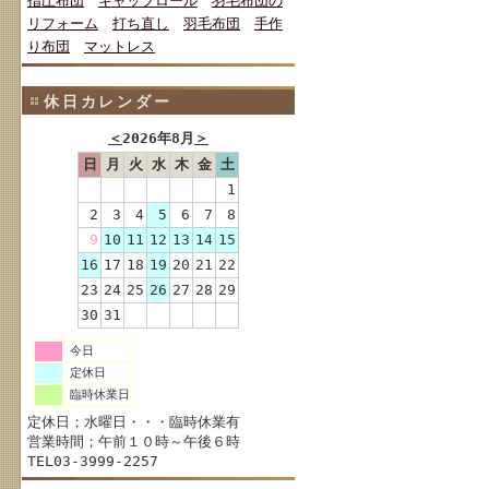
指圧布団
キャップロール
羽毛布団の
リフォーム
打ち直し
羽毛布団
手作
り布団
マットレス
休日カレンダー
＜
2026年8月
＞
日
月
火
水
木
金
土
1
2
3
4
5
6
7
8
9
10
11
12
13
14
15
16
17
18
19
20
21
22
23
24
25
26
27
28
29
30
31
今日
定休日
臨時休業日
定休日；水曜日・・・臨時休業有
営業時間；午前１０時～午後６時
TEL03-3999-2257