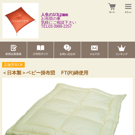
人生の1/3は
睡眠
お布団の事
気軽にご相談下さい
TEL03-3999-2257
店舗受取OK
＜日本製＞ベビー掛布団 FT(R)綿使用