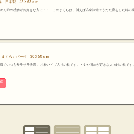
 日本製 43Ｘ63ｃｍ
めん綿の感触がお好きな方に・・ このまくらは、例えば温泉旅館でうたた寝をした時の
まくらカバー付 30Ｘ50ｃｍ
織でいつもサラサラ快適 、小粒パイプ入りの枕です。・やや固めが好きな人向けの枕です
致