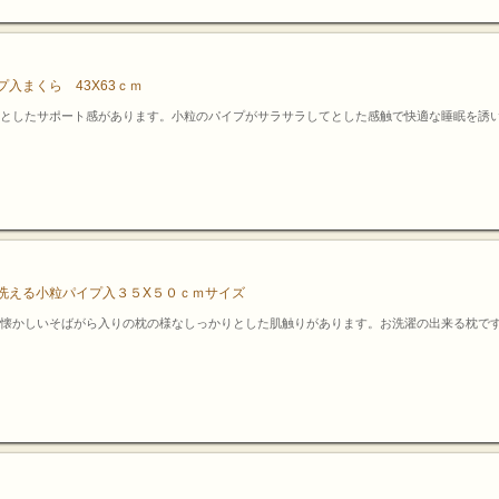
入まくら 43X63ｃｍ
としたサポート感があります。小粒のパイプがサラサラしてとした感触で快適な睡眠を誘
洗える小粒パイプ入３５X５０ｃｍサイズ
懐かしいそばがら入りの枕の様なしっかりとした肌触りがあります。お洗濯の出来る枕で