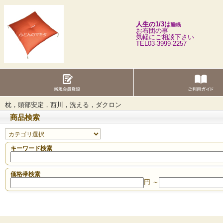
人生の1/3は
睡眠
お布団の事
気軽にご相談下さい
TEL03-3999-2257
枕，頭部安定，西川，洗える，ダクロン
商品検索
キーワード検索
価格帯検索
円 ～