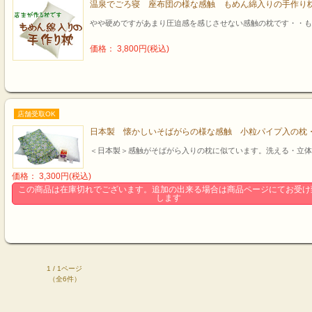
温泉でごろ寝 座布団の様な感触 もめん綿入りの手作り枕
やや硬めですがあまり圧迫感を感じさせない感触の枕です・・も
価格： 3,800円(税込)
店舗受取OK
日本製 懐かしいそばがらの様な感触 小粒パイプ入の枕・
＜日本製＞感触がそばがら入りの枕に似ています。洗える・立体
価格： 3,300円(税込)
この商品は在庫切れでございます。追加の出来る場合は商品ページにてお受け
します
1 / 1ページ
（全6件）