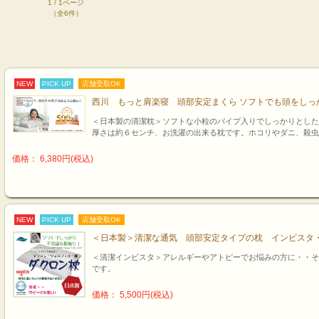
1 / 1ページ
（全6件）
NEW
PICK UP
店舗受取OK
西川 もっと肩楽寝 頭部安定まくら ソフトでも頭をしっ
＜日本製の清潔枕＞ソフトな小粒のパイプ入りでしっかりとした
厚さは約６センチ、お洗濯の出来る枕です。ホコリやダニ、殺虫
価格： 6,380円(税込)
NEW
PICK UP
店舗受取OK
＜日本製＞清潔な通気 頭部安定タイプの枕 インビスタ・ダク
＜清潔インビスタ＞アレルギーやアトピーでお悩みの方に・・そ
です。
価格： 5,500円(税込)