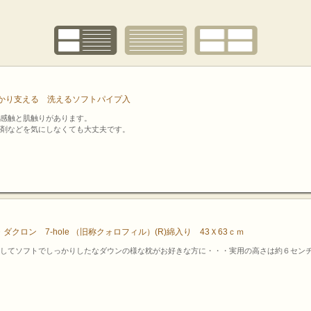
かり支える 洗えるソフトパイプ入
感触と肌触りがあります。
剤などを気にしなくても大丈夫です。
ロン 7-hole （旧称クォロフィル）(R)綿入り 43Ｘ63ｃｍ
してソフトでしっかりしたなダウンの様な枕がお好きな方に・・・実用の高さは約６センチ