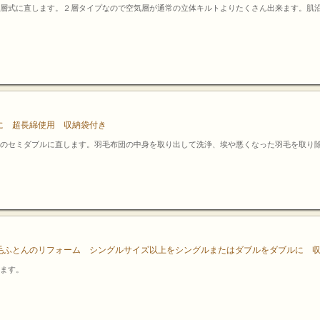
層式に直します。２層タイプなので空気層が通常の立体キルトよりたくさん出来ます。肌
に 超長綿使用 収納袋付き
のセミダブルに直します。羽毛布団の中身を取り出して洗浄、埃や悪くなった羽毛を取り
毛ふとんのリフォーム シングルサイズ以上をシングルまたはダブルをダブルに 
ます。