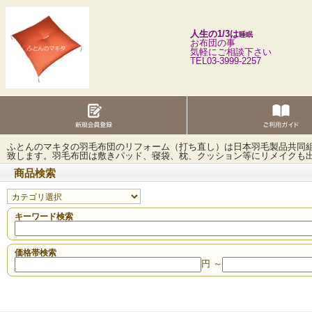
人生の1/3は
睡眠
お布団の事
気軽にご相談下さい
TEL03-3999-2257
ふとんのマキタの羽毛布団のリフォーム（打ち直し）は日本羽毛製品共同
致します。羽毛布団は敷きパッド、寝袋、枕、クッション等にリメイクも
商品検索
キーワード検索
価格帯検索
円 ～