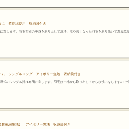
枚に 超長綿使用 収納袋付き
に直します。羽毛布団の中身を取り出して洗浄、埃や悪くなった羽毛を取り除いて温風乾
ーム シングルロング アイボリー無地 収納袋付き
層式のシングル掛け布団に直します。羽毛は生地から取り出してから水洗いをしますので
級超長綿生地】 アイボリー無地 収納袋付き