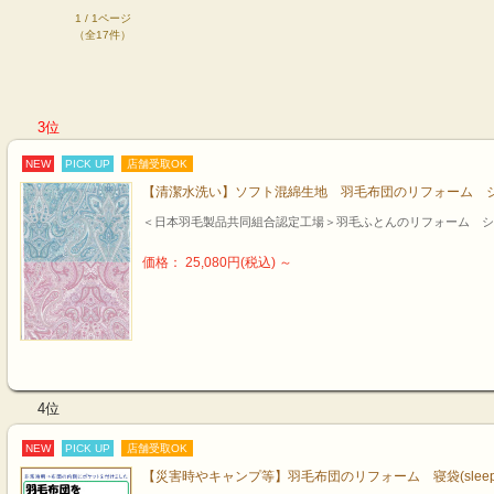
1 / 1ページ
（全17件）
3位
NEW
PICK UP
店舗受取OK
【清潔水洗い】ソフト混綿生地 羽毛布団のリフォーム 
＜日本羽毛製品共同組合認定工場＞羽毛ふとんのリフォーム シ
価格： 25,080円(税込)
～
4位
NEW
PICK UP
店舗受取OK
【災害時やキャンプ等】羽毛布団のリフォーム 寝袋(sleep