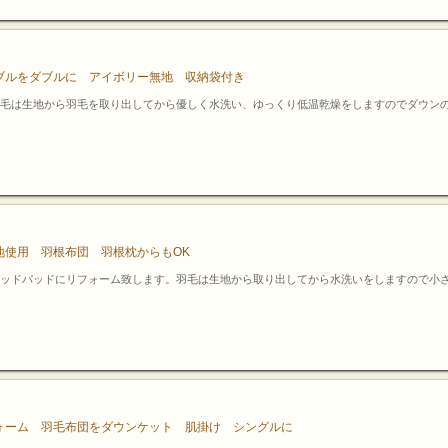
ブルをダブルに アイボリー無地 収納袋付き
毛は生地から羽毛を取り出してから優しく水洗い、ゆっくり低温乾燥をしますのでダウン
地使用 羽根布団 羽根枕からもOK
ッドパッドにリフォーム致します。羽毛は生地から取り出してから水洗いをしますので小
ォーム 羽毛布団をダウンケット 肌掛け シングルに