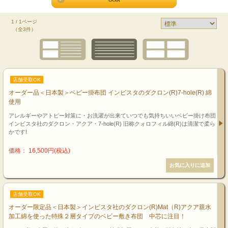
1 / 1ページ
（全3件）
店舗受取OK
オーダー品＜日本製＞ベビー掛布団 インビスタのダクロン(R)7-hole(R) 綿
使用
アレルギーやアトピー対策に・お洗濯が出来ていつでも気持ちいいベビー掛け布団
インビスタ社のダクロン・アクア・7-hole(R) 旧称クォロフィル綿(R)は清潔で柔ら
かです!
価格： 16,500円(税込)
店舗受取OK
オーダー限定品＜日本製＞インビスタ社のダクロン(R)Mat（R)アクア親水
加工綿を使った特殊２層タイプのベビー敷き布団 中芯に注目！