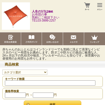
人生の1/3は
睡眠
お布団の事
気軽にご相談下さい
TEL03-3999-2257
赤ちゃんのおふとんはコインランドリーでも気軽に洗えて清潔なインビ
スタのベビー布団をお薦めします。防ダニや防カビの薬品に敏感な人、
24ヶ月以下の乳幼児や喘息、アレルギーの人にも安心です。保育園やお
昼寝用のお布団もお作りします。
商品検索
キーワード検索
価格帯検索
円 ～
円