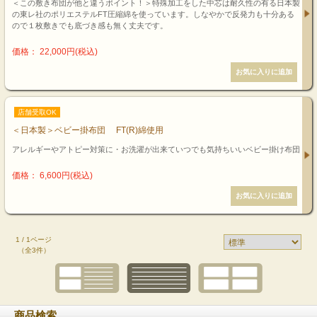
＜この敷き布団が他と違うポイント！＞特殊加工をした中芯は耐久性の有る日本製
の東レ社のポリエステルFT圧縮綿を使っています。しなやかで反発力も十分ある
ので１枚敷きでも底づき感も無く丈夫です。
価格： 22,000円(税込)
店舗受取OK
＜日本製＞ベビー掛布団 FT(R)綿使用
アレルギーやアトピー対策に・お洗濯が出来ていつでも気持ちいいベビー掛け布団
価格： 6,600円(税込)
1 / 1ページ
（全3件）
商品検索